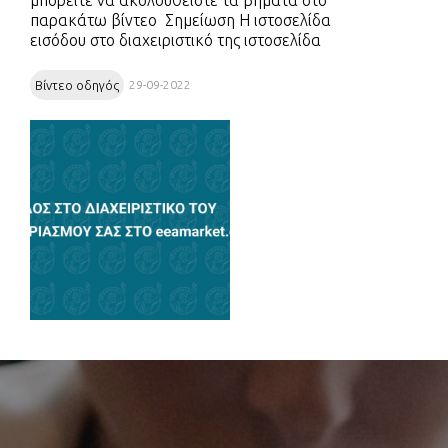
μπορείτε να ακολουθείστε τα βήματα στο
παρακάτω βίντεο Σημείωση Η ιστοσελίδα
εισόδου στο διαχειριστικό της ιστοσελίδα
σας γίνεται στην διεύθυνση
https://app.eeamarket.gr Σε αυτό το
Βίντεο οδηγός
29-09-2022
βίντεο θα ενημερωθείτε γιαΠως θ